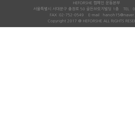
급의 경우도 최근 5년간 모두 남성
산업단지가 조
HEFORSHE 캠페인 운동본부
이었다. 김주영 의원은 “요즘은 민간
중심의 농업이
서울특별시 서대문구 충정로 50 골든브릿지빌딩 1층
TEL :
기업에서도 ‘유리천장’이라 불리는
농협구미시지
FAX :02-752-0549
E-mail : hanoh15@naver
승진 성차별 관행을 타파하기 위해
라 선산읍에 
Copyright 2017 @ HEFORSHE ALL RIGHTS RESE
노력하는데, 정부기관 중 가장 큰 기
다. “농협에서는 지난 60년동안 농
관 중 하나인 국세청이 성차별과 유
업·농촌의 발
리천장을 뿌리 뽑기 위해 더 주도적
향상을 위해 
으로 노력해야 한다”면서 “8급과 7
습니다. 그럼
급 승진에 걸리는 기간이 평균적으
령화와 농촌 인
로 3~5개월씩이나 차이가 나고, 4
낮은 농가 소
급 승진에는 3년 넘는 시간 차이가
병 등으로 우
난다는 것은 아직 국세청 내 성 불평
치 않아요. ‘
등이 완전히 해소되지 않은 것”이라
부가 살아가는
고 비판했다. 이어 김 의원은 “국세
가는 마당과 
청 내부에서 육아휴직 관행이나 승
매우 심해 이
진에 있어 성별에 기반한 차별이 존
는 집이었는데
재하지는 않았는지 철저한 반성이
애인이었어요.
필요하다”고 지적했다. 출처 : 여성
위해서는 매번
신문
데 할머니가 
(http://www.womennews.co.kr
힘든 상황이었
)
논해 주거환경