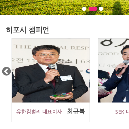
히포시 챔피언
최규복
유한킴벌리 대표이사
SEK 