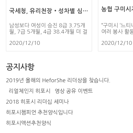
소개영상 : https://www.youtube.com/watch?
국세청, 유리천장‧성차별 심각... “4급 승진 3년 넘게 차이”
v=BaxVi...
남성보다 여성이 승진 8급 3.75개
“구미시 ‘느티
월, 7급 5개월, 4급 38.4개월 더 걸
여러 봉사 활
려 “4급 승진자 중 남성은 비행시 출
설 한 곳을 
2020/12/10
2020/12/10
신이 더 많지만 여성은 대부분 행시
당 시설은 친
출신” 국세청이 승진 소요 기간이 성
호하는 쉼터
별로 다른 것으로 나타났다. 국회 기
을 만나면서 
획재정위원회 소속 더불어민주당 김
요한 것은 물
공지사항
주영 의원이 국세청으로부터 자료를
한 관심과 진
받아 분석한 결과, 국세청에서 승진
느꼈습니다. 
2019년 올해의 HeforShe 리더상을 찾습니다.
까지 걸린 기간이 8급에서는 남녀
생일잔치에 꼭
평균 3.75개월 차이, 7급에서는 5
고 2019년 
`리얼체인지 히포시` 영상 공유 이벤트
개월 차이가 나는 것으로 나타났다.
현재까지 아이
4급에서는 38.4개월이나 차이가 났
요. 아이들을
2018 히포시 리더십 세미나
다고 12일 밝혔다. 2015년부터
이들에 대한 
히포시챔피언 추천양식입니다
2019년까지의 8급 승진자를 성별
는 안 되는 
로 분류하고 승진까지 걸린 기간을
없는 사회로 
히포시액션추천양식
분석한 결과, 남성의 경우 평균적으
고 싶었고 히포시
로 36개월이 걸린 반면, 여성은
페인을 알게 됐습니다