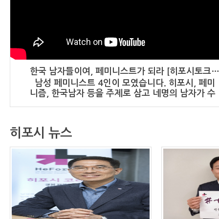
한국 남자들이여, 페미니스트가 되라 [히포시토크-
남성 페미니스트 4인이 모였습니다. 히포시, 페미
니즘, 한국남자 등을 주제로 삼고 네명의 남자가 수
다를 떱니다. 재미도 있고, 의미도 있습니다. 5번째
수다. 출연 : - 서한영교 작가 : '두 번째 페미니스
트' 저자 - 이한 '남성과 함께하는 페미니즘' 활동가
히포시 뉴스
- 최주헌 서울대학교 여성주의학회 '달' 회원 - 박정
훈 오마이뉴스 기자 : '친절하게 웃어주면 결혼까지
생각하는 남자들' 저자 히포시(HeForShe)캠페인
은 성차별적인 현실을 바꾸기 위해 남성들의 지지와
동참을 촉구하는 운동이다. 2014년 유엔여성이 시
작한 글로벌 캠페인이다. 국내에서는 여성신문이
2015년 히포시 코리아운동본부를 만들어 캠페인을
주도하고 있다. * 히포시코리아운동본부
: http://www.heforshekr.com * 히포시코리아