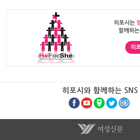
39.75개월 정도가 걸렸다. 7급 승
구미시지부장(
진의 경우 남성은 72.25개월이 걸
포시(He For
린 반면, 여성은 77.25개월이 걸려
했다. 히포시
히포시는
차이가 더 벌어졌다. 급수가 높아질
Women)에
함께하는
수록 여성 인원은 더 적었다. 매년
대운동으로 전
50여명 내외인 4급 승진자 중 여성
고 있는 불평
은 매번 한 손에 꼽는다. 2016년 4
이 지지자로 
히포
명, 17년 2명, 18년 4명, 19년 6명,
글로벌 캠페인이다. 
20년 4명 수준이다. 4급으로 승진
포시 캠페인 
한 남성의 경우 8급특채, 7급공채
미를 담았습니
출신의 비율이 행시 출신에 비해 많
인은 1만 1천
았지만 여성은 대부분이 행시 출신
과 사회에서의
이었다. 남성과 달리 여성은 행시 출
의 중요성을 
히포시와 함께하는 SNS
신이 아니면 4급까지 올라가는 사람
인들이 다양한
을 찾기가 어렵다는 반증이다. 3급
성장할 수 있
승진자 여성은 2016년 1명이 나온
성평등 추구,
후 올해까지 한 명도 나오지 않았다.
어 가는데 지
1년에 평균 10~13명 정도가 3급으
되어야 한다고
로 승진하지만 지난 3년 내내 모두
다." 구미는 경북 23개시·군 중 포항
남성이었던 것이다. 1년에 총 7~10
에 이어 두 
명 정도가 승진하는 2급 이상 고위
합지역으로 1