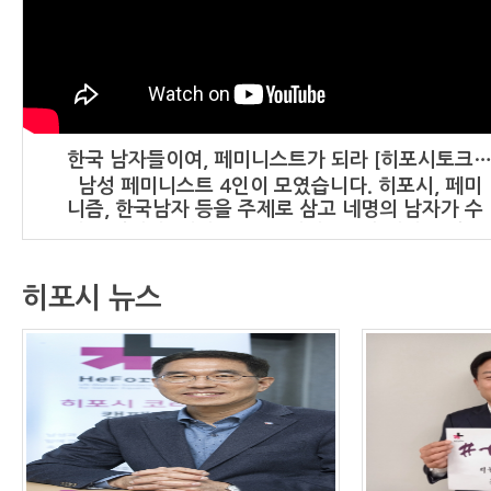
한국 남자들이여, 페미니스트가 되라 [히포시토크-
남성 페미니스트 4인이 모였습니다. 히포시, 페미
니즘, 한국남자 등을 주제로 삼고 네명의 남자가 수
다를 떱니다. 재미도 있고, 의미도 있습니다. 5번째
수다. 출연 : - 서한영교 작가 : '두 번째 페미니스
트' 저자 - 이한 '남성과 함께하는 페미니즘' 활동가
히포시 뉴스
- 최주헌 서울대학교 여성주의학회 '달' 회원 - 박정
훈 오마이뉴스 기자 : '친절하게 웃어주면 결혼까지
생각하는 남자들' 저자 히포시(HeForShe)캠페인
은 성차별적인 현실을 바꾸기 위해 남성들의 지지와
동참을 촉구하는 운동이다. 2014년 유엔여성이 시
작한 글로벌 캠페인이다. 국내에서는 여성신문이
2015년 히포시 코리아운동본부를 만들어 캠페인을
주도하고 있다. * 히포시코리아운동본부
: http://www.heforshekr.com * 히포시코리아