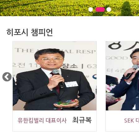
히포시 챔피언
최규복
유한킴벌리 대표이사
SEK 