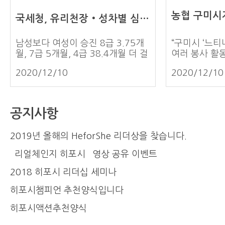
소개영상 : https://www.youtube.com/watch?
국세청, 유리천장‧성차별 심각... “4급 승진 3년 넘게 차이”
v=BaxVi...
남성보다 여성이 승진 8급 3.75개
“구미시 ‘느티
월, 7급 5개월, 4급 38.4개월 더 걸
여러 봉사 활
려 “4급 승진자 중 남성은 비행시 출
설 한 곳을 
2020/12/10
2020/12/10
신이 더 많지만 여성은 대부분 행시
당 시설은 친
출신” 국세청이 승진 소요 기간이 성
호하는 쉼터
별로 다른 것으로 나타났다. 국회 기
을 만나면서 
획재정위원회 소속 더불어민주당 김
요한 것은 물
공지사항
주영 의원이 국세청으로부터 자료를
한 관심과 진
받아 분석한 결과, 국세청에서 승진
느꼈습니다. 
2019년 올해의 HeforShe 리더상을 찾습니다.
까지 걸린 기간이 8급에서는 남녀
생일잔치에 꼭
평균 3.75개월 차이, 7급에서는 5
고 2019년 
`리얼체인지 히포시` 영상 공유 이벤트
개월 차이가 나는 것으로 나타났다.
현재까지 아이
4급에서는 38.4개월이나 차이가 났
요. 아이들을
2018 히포시 리더십 세미나
다고 12일 밝혔다. 2015년부터
이들에 대한 
히포시챔피언 추천양식입니다
2019년까지의 8급 승진자를 성별
는 안 되는 
로 분류하고 승진까지 걸린 기간을
없는 사회로 
히포시액션추천양식
분석한 결과, 남성의 경우 평균적으
고 싶었고 히포시
로 36개월이 걸린 반면, 여성은
페인을 알게 됐습니다