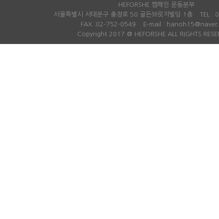
급의 경우도 최근 5년간 모두 남성
산업단지가 조
HEFORSHE 캠페인 운동본부
이었다. 김주영 의원은 “요즘은 민간
중심의 농업이
서울특별시 서대문구 충정로 50 골든브릿지빌딩 1층
TEL :
기업에서도 ‘유리천장’이라 불리는
농협구미시지
FAX :02-752-0549
E-mail : hanoh15@naver
승진 성차별 관행을 타파하기 위해
라 선산읍에 
Copyright 2017 @ HEFORSHE ALL RIGHTS RESE
노력하는데, 정부기관 중 가장 큰 기
다. “농협에서는 지난 60년동안 농
관 중 하나인 국세청이 성차별과 유
업·농촌의 발
리천장을 뿌리 뽑기 위해 더 주도적
향상을 위해 
으로 노력해야 한다”면서 “8급과 7
습니다. 그럼
급 승진에 걸리는 기간이 평균적으
령화와 농촌 인
로 3~5개월씩이나 차이가 나고, 4
낮은 농가 소
급 승진에는 3년 넘는 시간 차이가
병 등으로 우
난다는 것은 아직 국세청 내 성 불평
치 않아요. ‘
등이 완전히 해소되지 않은 것”이라
부가 살아가는
고 비판했다. 이어 김 의원은 “국세
가는 마당과 
청 내부에서 육아휴직 관행이나 승
매우 심해 이
진에 있어 성별에 기반한 차별이 존
는 집이었는데
재하지는 않았는지 철저한 반성이
애인이었어요.
필요하다”고 지적했다. 출처 : 여성
위해서는 매번
신문
데 할머니가 
(http://www.womennews.co.kr
힘든 상황이었
)
논해 주거환경